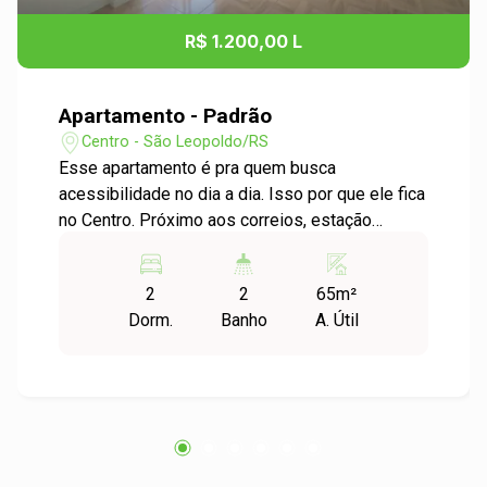
R$ 1.200,00 L
Apartamento - Padrão
Centro - São Leopoldo/RS
Esse apartamento é pra quem busca
acessibilidade no dia a dia. Isso por que ele fica
no Centro. Próximo aos correios, estação
Trensurb e pertinho do comércio local. Ele conta
com 1 sala ampla com sacada, 2 dormitórios e
2
2
65m²
área de serviço. Estamos no seu aguardo para
Dorm.
Banho
A. Útil
visitar!