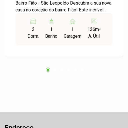
Bairro Fião - São Leopoldo Descubra a sua nova
casa no coração do bairro Fião! Este incrível
apartamento padrão está disponível para
locação e venda, oferecendo conforto e
2
1
1
126m²
praticidade em um dos bairros mais charmosos
Dorm.
Banho
Garagem
A. Útil
de São Leopoldo. Destaques do Apartamento: -
Ampla sala de estar, ideal para receber amigos
e familiares. - Cozinha arejada com espaço para
refeições, perfeita para o dia a dia. - Dois
dormitórios confortáveis, sendo um suíte,
prontos para receber sua decoração. - Banheiro
bem distribuído com ventilação natural. - A vaga
de garagem proporciona segurança e
comodidade para seu veículo. Localização
Privilegiada: O bairro Fião é conhecido por sua
tranquilidade e infraestrutura completa. Nas
proximidades, você encontrará supermercados,
escolas, praças e fácil acesso a transporte
Endereço
público. Ideal para quem busca qualidade de