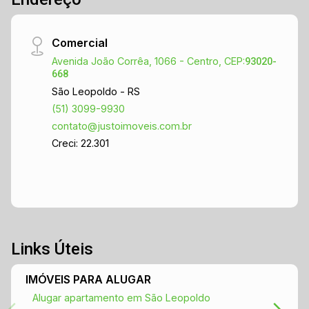
vida sem abrir mão da praticidade. Não perca
essa oportunidade de viver em um apartamento
Comercial
que une conforto, espaço e uma localização
Avenida João Corrêa, 1066 - Centro, CEP:
estratégica. Agende sua visita e venha conhecer
93020-
668
pessoalmente! Contato: Para mais informações
São Leopoldo - RS
e agendamento de visitas, entre em contato
(51) 3099-9930
pelo telefone ou e-mail. Estamos ansiosos para
contato@justoimoveis.com.br
ajudar você a encontrar o seu novo lar!
Creci: 22.301
Links Úteis
IMÓVEIS PARA ALUGAR
Alugar apartamento em São Leopoldo