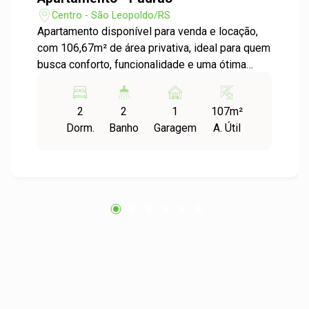
Centro - São Leopoldo/RS
Apartamento disponível para venda e locação,
com 106,67m² de área privativa, ideal para quem
busca conforto, funcionalidade e uma ótima
localização! O imóvel conta com 2 dormitórios,
dependência de empregada que pode ser
2
2
1
107m²
facilmente transformada em escritório ou
Dorm.
Banho
Garagem
A. Útil
espaço multiuso, 2 banheiros, 1 lavabo e uma
sacada ampla, perfeita para momentos de lazer
ou relaxamento. Os ambientes são bem
iluminados, com excelente ventilação natural,
proporcionando um clima agradável em todos
os cômodos. A área de serviço é espaçosa,
prática para o dia a dia, e o imóvel ainda dispõe
de 1 vaga de garagem. Uma excelente opção
tanto para morar quanto para investir! Agende
sua visita e aproveite essa oportunidade
imperdível!