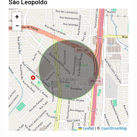
São Leopoldo
+
−
Leaflet
|
©
OpenStreetMap